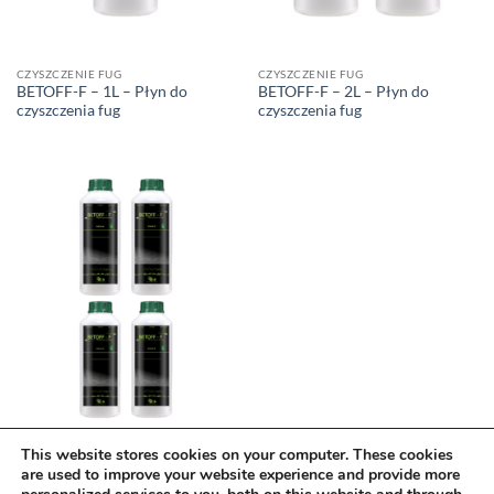
CZYSZCZENIE FUG
CZYSZCZENIE FUG
BETOFF-F – 1L – Płyn do
BETOFF-F – 2L – Płyn do
czyszczenia fug
czyszczenia fug
CZYSZCZENIE FUG
This website stores cookies on your computer. These cookies
BETOFF-F – 4L – Płyn do
are used to improve your website experience and provide more
czyszczenia fug