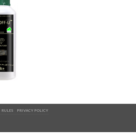
 RULES
PRIVACY POLICY